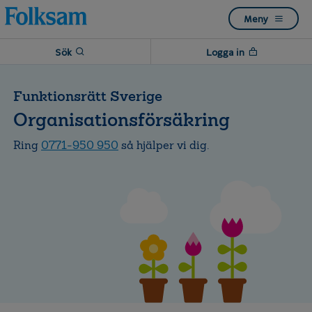
Till
Till
Meny
navigation
innehåll
Sök
Logga in
Funktionsrätt Sverige
Organisationsförsäkring
Ring
0771-950 950
så hjälper vi dig.