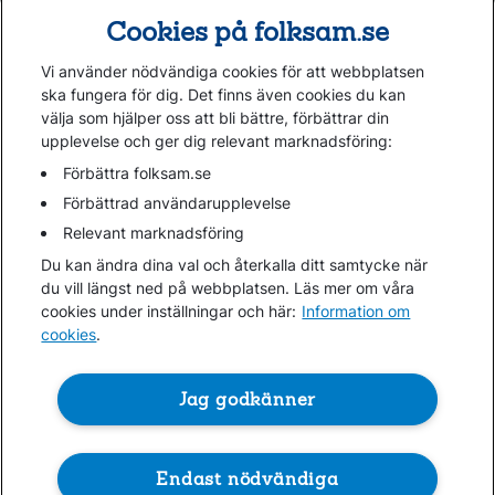
Tester och goda råd
Cookies på folksam.se
Om oss
Vi använder nödvändiga cookies för att webbplatsen
Kundservice
ska fungera för dig. Det finns även cookies du kan
välja som hjälper oss att bli bättre, förbättrar din
upplevelse och ger dig relevant marknadsföring:
Hjälp
Webbkarta
Förbättra folksam.se
Cookies
Förbättrad användarupplevelse
Hantera cookies
Relevant marknadsföring
Personuppgifter GDPR
Du kan ändra dina val och återkalla ditt samtycke när
Tillgänglighetsredogörelse
du vill längst ned på webbplatsen. Läs mer om våra
Om penningtvättslagen
cookies under inställningar och här:
Information om
cookies
.
Lättläst
In English & other languages
Jag godkänner
Endast nödvändiga