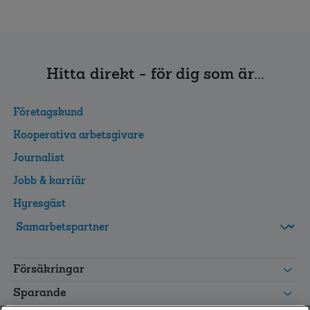
Hitta direkt - för dig som är...
Företagskund
Kooperativa arbetsgivare
Journalist
Jobb & karriär
Hyresgäst
FolksamMis
Tjänstepension
Försäkringar
grupp
Leverantörswebb
Sparande