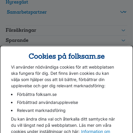
Hyresgäst
FolksamMis
Tjänstepension
Försäkringar
grupp
Leverantörswebb
Sparande
Tester och goda råd
Cookies på folksam.se
Om oss
Vi använder nödvändiga cookies för att webbplatsen
Kundservice
ska fungera för dig. Det finns även cookies du kan
välja som hjälper oss att bli bättre, förbättrar din
upplevelse och ger dig relevant marknadsföring:
Hjälp
Webbkarta
Förbättra folksam.se
Cookies
Förbättrad användarupplevelse
Hantera cookies
Relevant marknadsföring
Personuppgifter GDPR
Du kan ändra dina val och återkalla ditt samtycke när
Tillgänglighetsredogörelse
du vill längst ned på webbplatsen. Läs mer om våra
Om penningtvättslagen
cookies under inställningar och här:
Information om