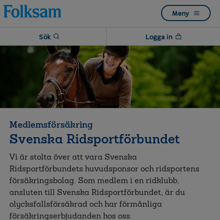
Till
Till
Meny
navigation
innehåll
Sök
Logga in
Medlemsförsäkring
Svenska Ridsportförbundet
Vi är stolta över att vara Svenska
Ridsportförbundets huvudsponsor och ridsportens
försäkringsbolag. Som medlem i en ridklubb,
ansluten till Svenska Ridsportförbundet, är du
olycksfallsförsäkrad och har förmånliga
försäkringserbjudanden hos oss.