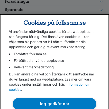
Försäkringar
grupp
Leverantörswebb
Sparande
Tester och goda råd
Cookies på folksam.se
Om oss
Vi använder nödvändiga cookies för att webbplatsen
Kundservice
ska fungera för dig. Det finns även cookies du kan
välja som hjälper oss att bli bättre, förbättrar din
upplevelse och ger dig relevant marknadsföring:
Hjälp
Webbkarta
Förbättra folksam.se
Cookies
Förbättrad användarupplevelse
Hantera cookies
Relevant marknadsföring
Personuppgifter GDPR
Du kan ändra dina val och återkalla ditt samtycke när
Tillgänglighetsredogörelse
du vill längst ned på webbplatsen. Läs mer om våra
Om penningtvättslagen
cookies under inställningar och här:
Information om
cookies
.
Lättläst
In English & other languages
Jag godkänner