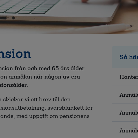
nsion
Så här
nsion från och med 65 års ålder.
gon anmälan när någon av era
Hanter
sionsålder.
Anmäla
kickar vi ett brev till den
ionsutbetalning, svarsblankett för
Anmäla
lande, med uppgift om pensionens
Anmäla