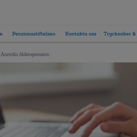
n
Pensionsstiftelsen
Kontakta oss
Trycksaker & 
Anmäla ålderspension