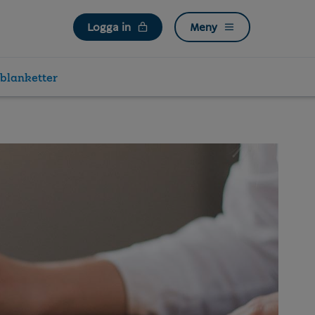
Logga in
Meny
blanketter