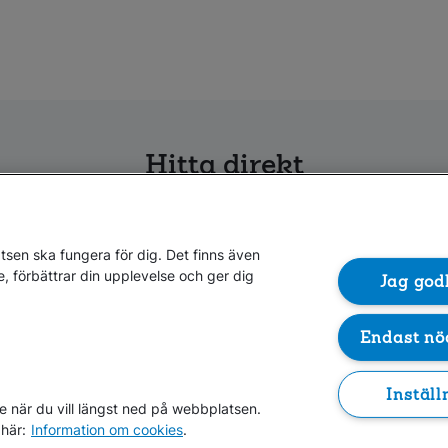
Hitta direkt
elsen
Kundservice
Trycksake
blanketter
sen ska fungera för dig. Det finns även
Kontakta oss
e, förbättrar din upplevelse och ger dig
Jag god
 du
Anmälningar
iftelsen
Arbetslöshet
Arbetsgivarw
Endast nö
Inträden och 
Inställ
e när du vill längst ned på webbplatsen.
här:
Information om cookies
.