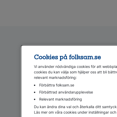
Cookies på folksam.se
Administration
Pensionsstift
Vi använder nödvändiga cookies för att webbplat
Stöd i arbetet
Så hanterar vi
cookies du kan välja som hjälper oss att bli bättr
Hantera tjänstemän
Så administrerar
relevant marknadsföring:
Lägg till anställd
Information om st
Förbättra folksam.se
Avsluta anställning
Fler länkar om
pensionsstiftelsen
Förbättrad användarupplevelse
Anmäla ålderspension
Fler länkar om administration
Relevant marknadsföring
Du kan ändra dina val och återkalla ditt samtyck
Läs mer om våra cookies under inställningar och 