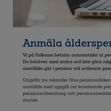
Anmäla ålderspe
Vi på Folksam betalar automatiskt ut pe
Du behöver med andra ord inte göra nå
anställda går i pension vid ordinarie pen
Ungefär tre månader före pensionsåldern s
anställde med uppgift om kommande pens
pensionsutbetalning och pensionsmedde
storlek.