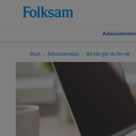
Till
Till
navigation
innehåll
Administratio
Start
Administration
Så här gör du för att