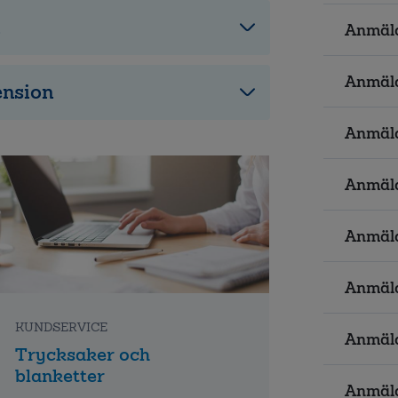
Anmäla
Anmäla
ension
Anmäla
Anmäl
Anmäla
Anmäla
KUNDSERVICE
Anmäl
Trycksaker och
blanketter
Anmäla