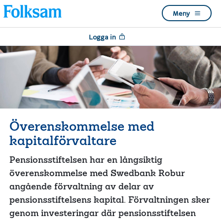
Till
Till
Meny
navigation
innehåll
Logga in
Överenskommelse med
kapitalförvaltare
Pensionsstiftelsen har en långsiktig
överenskommelse med Swedbank Robur
angående förvaltning av delar av
pensionsstiftelsens kapital. Förvaltningen sker
genom investeringar där pensionsstiftelsen