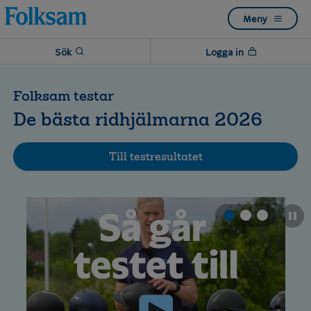
Till
Till
Meny
navigation
innehåll
Sök
Logga in
Folksam testar
De bästa ridhjälmarna 2026
Till testresultatet