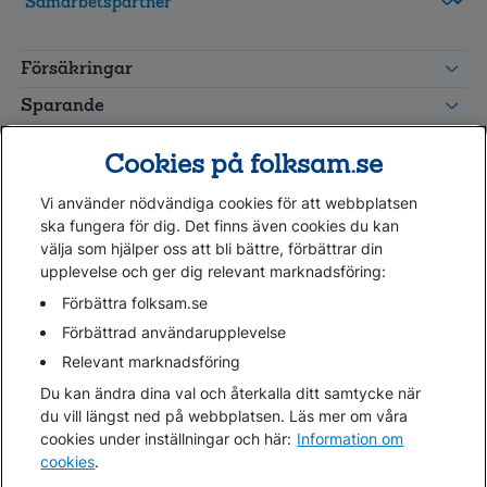
FolksamMis
Tjänstepension
Försäkringar
grupp
Leverantörswebb
Sparande
Tester och goda råd
Cookies på folksam.se
Om oss
Vi använder nödvändiga cookies för att webbplatsen
Kundservice
ska fungera för dig. Det finns även cookies du kan
välja som hjälper oss att bli bättre, förbättrar din
upplevelse och ger dig relevant marknadsföring:
Hjälp
Webbkarta
Förbättra folksam.se
Cookies
Förbättrad användarupplevelse
Hantera cookies
Relevant marknadsföring
Personuppgifter GDPR
Du kan ändra dina val och återkalla ditt samtycke när
Tillgänglighetsredogörelse
du vill längst ned på webbplatsen. Läs mer om våra
Om penningtvättslagen
cookies under inställningar och här:
Information om
cookies
.
Lättläst