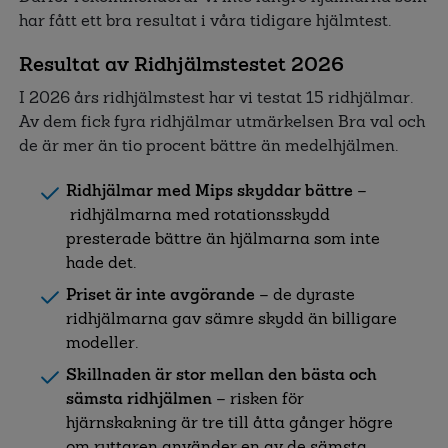
har fått ett bra resultat i våra tidigare hjälmtest.
Resultat av Ridhjälmstestet 2026
I 2026 års ridhjälmstest har vi testat 15 ridhjälmar.
Av dem fick fyra ridhjälmar utmärkelsen Bra val och
de är mer än tio procent bättre än medelhjälmen.
Ridhjälmar med Mips skyddar bättre
–
ridhjälmarna med rotationsskydd
presterade bättre än hjälmarna som inte
hade det.
Priset är inte avgörande
– de dyraste
ridhjälmarna gav sämre skydd än billigare
modeller.
Skillnaden är stor mellan den bästa och
sämsta ridhjälmen
– risken för
hjärnskakning är tre till åtta gånger högre
om ryttaren använder en av de sämsta