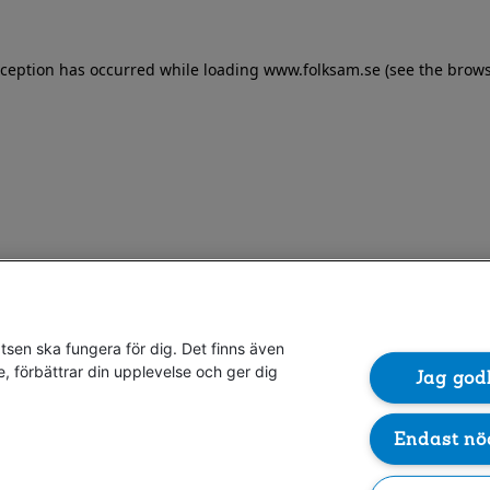
exception has occurred
while loading
www.folksam.se
(see the brows
sen ska fungera för dig. Det finns även
e, förbättrar din upplevelse och ger dig
Jag god
Endast nö