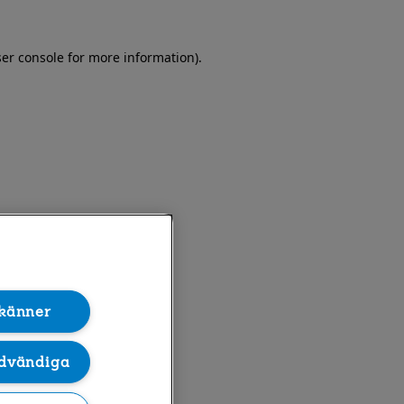
er console for more information)
.
känner
dvändiga