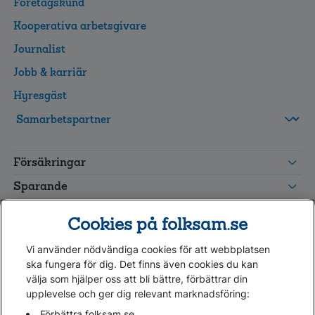
Företagskund
Kooperativa arbetsgivare
Journalist
Jobb & karriär
Hyresgäst
FolksamMis
Tjänstepension
Försäkringar
grupp
Leverantörswebb
Sparande
Tester och goda råd
Cookies på folksam.se
Om oss
Vi använder nödvändiga cookies för att webbplatsen
Kundservice
ska fungera för dig. Det finns även cookies du kan
välja som hjälper oss att bli bättre, förbättrar din
upplevelse och ger dig relevant marknadsföring:
Hjälp
Webbkarta
Förbättra folksam.se