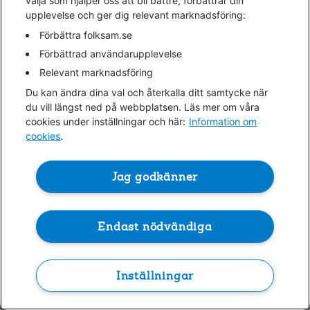
välja som hjälper oss att bli bättre, förbättrar din
upplevelse och ger dig relevant marknadsföring:
information)
.
Förbättra folksam.se
Förbättrad användarupplevelse
Relevant marknadsföring
Du kan ändra dina val och återkalla ditt samtycke när
du vill längst ned på webbplatsen. Läs mer om våra
cookies under inställningar och här:
Information om
cookies
.
Jag godkänner
Endast nödvändiga
Inställningar