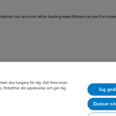
exception has occurred
while loading
www.folksam.se
(see the brows
sen ska fungera för dig. Det finns även
e, förbättrar din upplevelse och ger dig
Jag god
Endast nö