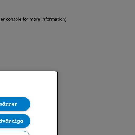
er console for more information)
.
känner
dvändiga