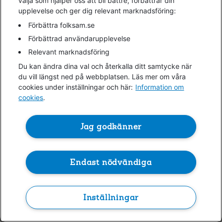
välja som hjälper oss att bli bättre, förbättrar din
upplevelse och ger dig relevant marknadsföring:
information)
.
Förbättra folksam.se
Förbättrad användarupplevelse
Relevant marknadsföring
Du kan ändra dina val och återkalla ditt samtycke när
du vill längst ned på webbplatsen. Läs mer om våra
cookies under inställningar och här:
Information om
cookies
.
Jag godkänner
Endast nödvändiga
Inställningar