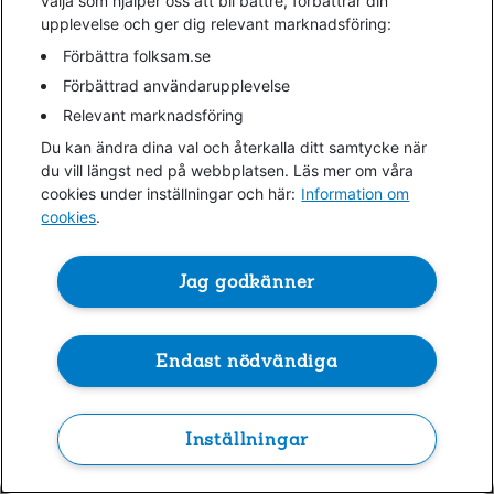
välja som hjälper oss att bli bättre, förbättrar din
upplevelse och ger dig relevant marknadsföring:
information)
.
Förbättra folksam.se
Förbättrad användarupplevelse
Relevant marknadsföring
Du kan ändra dina val och återkalla ditt samtycke när
du vill längst ned på webbplatsen. Läs mer om våra
cookies under inställningar och här:
Information om
cookies
.
Jag godkänner
Endast nödvändiga
Inställningar