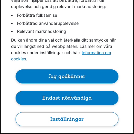
välja som hjälper oss att bli bättre, förbättrar din
upplevelse och ger dig relevant marknadsföring:
information)
.
Förbättra folksam.se
Förbättrad användarupplevelse
Relevant marknadsföring
Du kan ändra dina val och återkalla ditt samtycke när
du vill längst ned på webbplatsen. Läs mer om våra
cookies under inställningar och här:
Information om
cookies
.
Jag godkänner
Endast nödvändiga
Inställningar