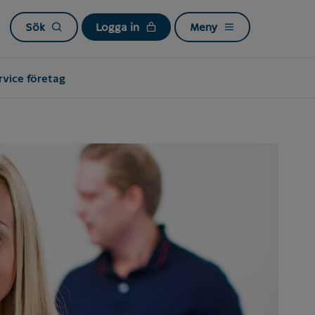
Sök
Logga in
Meny
vice företag