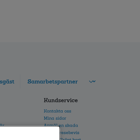
sgäst
FolksamMis
Kundservice
Tjänstepension
grupp
Kontakta oss
Leverantörswebb
Mina sidor
iär
Anmäl en skada
etsarbete
Beställ resebevis
h IR
Beställ Grönt kort