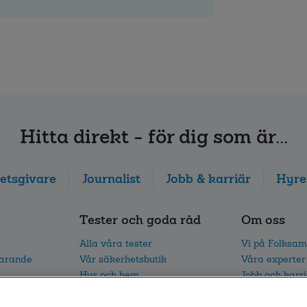
Hitta direkt - för dig som är...
etsgivare
Journalist
Jobb & karriär
Hyre
Tester och goda råd
Om oss
Alla våra tester
Vi på Folksam
parande
Vår säkerhetsbutik
Våra experter
Hus och hem
Jobb och karr
I trafiken
Vårt hållbarh
Vår trafikforskning
Nyhetsrum oc