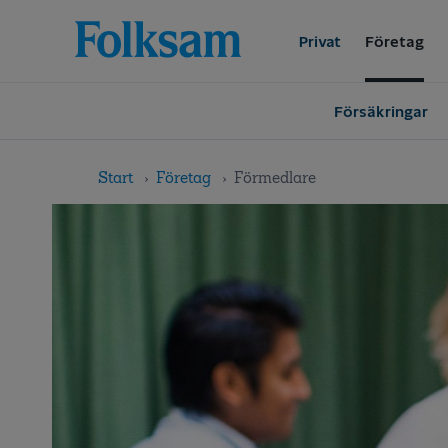
Till
Till
navigation
innehåll
Privat
Företag
Försäkringar
Start
Företag
Förmedlare