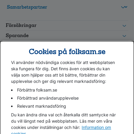
FolksamMis
Tjänstepension
Försäkringar
grupp
Leverantörswebb
Sparande
Tester och goda råd
Cookies på folksam.se
Om oss
Vi använder nödvändiga cookies för att webbplatsen
Kundservice
ska fungera för dig. Det finns även cookies du kan
välja som hjälper oss att bli bättre, förbättrar din
upplevelse och ger dig relevant marknadsföring:
Hjälp
Webbkarta
Förbättra folksam.se
Cookies
Förbättrad användarupplevelse
Hantera cookies
Relevant marknadsföring
Personuppgifter GDPR
Du kan ändra dina val och återkalla ditt samtycke när
Tillgänglighetsredogörelse
du vill längst ned på webbplatsen. Läs mer om våra
Om penningtvättslagen
cookies under inställningar och här:
Information om
cookies
.