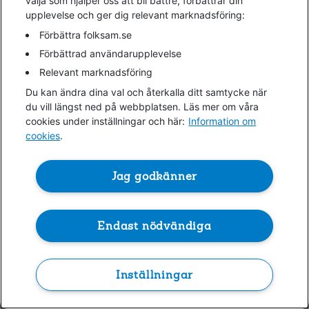
välja som hjälper oss att bli bättre, förbättrar din
upplevelse och ger dig relevant marknadsföring:
information)
.
Förbättra folksam.se
Förbättrad användarupplevelse
Relevant marknadsföring
Du kan ändra dina val och återkalla ditt samtycke när
du vill längst ned på webbplatsen. Läs mer om våra
cookies under inställningar och här:
Information om
cookies
.
Jag godkänner
Endast nödvändiga
Inställningar