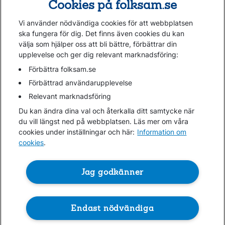
Cookies på folksam.se
Om oss
Vi använder nödvändiga cookies för att webbplatsen
Kundservice
ska fungera för dig. Det finns även cookies du kan
välja som hjälper oss att bli bättre, förbättrar din
upplevelse och ger dig relevant marknadsföring:
Hjälp
Webbkarta
Förbättra folksam.se
Cookies
Förbättrad användarupplevelse
Hantera cookies
Relevant marknadsföring
Personuppgifter GDPR
Du kan ändra dina val och återkalla ditt samtycke när
Tillgänglighetsredogörelse
du vill längst ned på webbplatsen. Läs mer om våra
Om penningtvättslagen
cookies under inställningar och här:
Information om
cookies
.
Lättläst
In English & other languages
Jag godkänner
Endast nödvändiga
Folksam ©