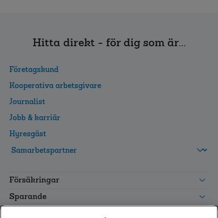
Hitta direkt - för dig som är...
Företagskund
Kooperativa arbetsgivare
Journalist
Jobb & karriär
Hyresgäst
FolksamMis
Tjänstepension
Försäkringar
grupp
Leverantörswebb
Sparande
Tester och goda råd