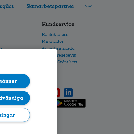
sgäst
FolksamMis
Kundservice
Tjänstepension
grupp
Kontakta oss
Leverantörswebb
Mina sidor
iär
Anmäl en skada
etsarbete
Beställ resebevis
h IR
Beställ Grönt kort
känner
dvändiga
ningar