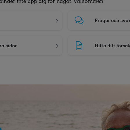
binder inte upp dig för något. Välkommen!
Frågor och sva
na sidor
Hitta ditt försä