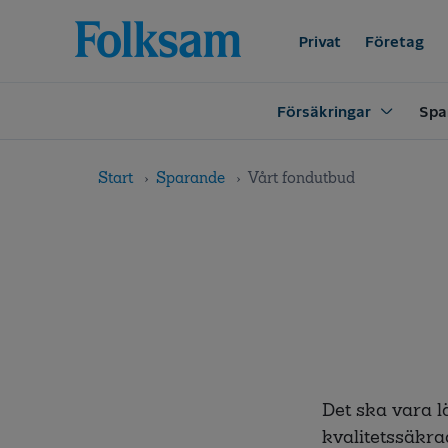
Till
Till
navigation
innehåll
Privat
Företag
Försäkringar
Spa
Start
Sparande
Vårt fondutbud
Det ska vara l
kvalitetssäkra