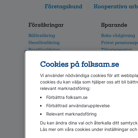
Företagskund
Kooperativa arb
Försäkringar
Sparande
Bilförsäkring
Boka rådgivning
Hemförsäkring
Privat pensionss
Barnförsäkring
Tjänstepension
Villaförsäkring
Vårt fondutbud
Cookies på folksam.se
Alla försäkringar
Flytta din pension
Vi använder nödvändiga cookies för att webbplat
cookies du kan välja som hjälper oss att bli bättr
relevant marknadsföring:
Hjälp
Webbkarta
Cookies
Hantera cookies
Förbättra folksam.se
Om penningtvättslagen
Lättläst
In English & oth
Förbättrad användarupplevelse
Relevant marknadsföring
Du kan ändra dina val och återkalla ditt samtyck
Läs mer om våra cookies under inställningar och 