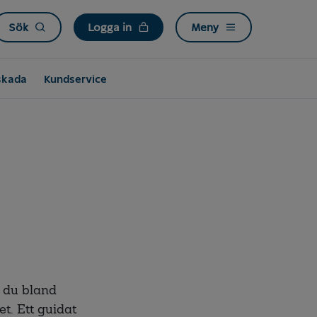
Sök
Logga in
Meny
skada
Kundservice
r du bland
t. Ett guidat