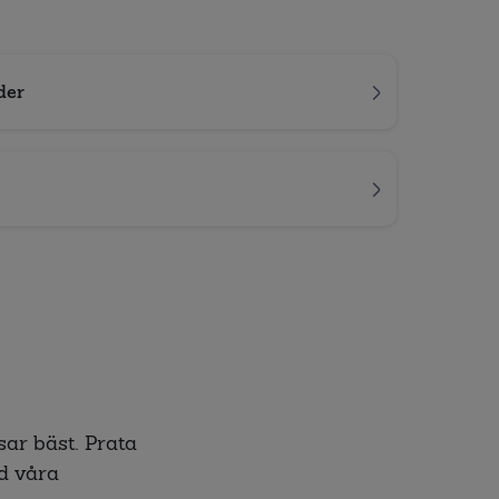
der
sar bäst. Prata
ed våra