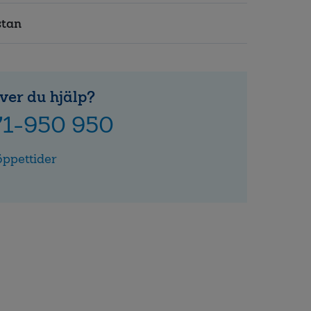
stan
ver du hjälp?
71-950 950
öppettider