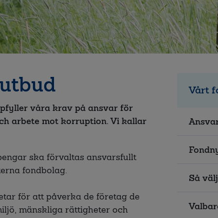
dutbud
Vårt 
ppfyller våra krav på ansvar för
ch arbete mot korruption. Vi kallar
Ansvar
Fondn
pengar ska förvaltas ansvarsfullt
terna fondbolag.
Så välj
betar för att påverka de företag de
Valbar
miljö, mänskliga rättigheter och