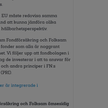
s.
 i EU måste redovisa samma
kund att kunna jämföra olika
 hållbarhetsperspektiv.
ksam Fondförsäkring och Folksam
i fonder som alla är noggrant
het. Vi följer upp att fondbolagen i
ag de investerar i att ta ansvar för
 och andra principer i FN:s
(PRI).
ker är integrerade i
örsäkring och Folksam ömsesidig