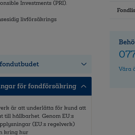
ponsible Investments (PRI).
Fondli
esidig livförsäkrings
Behö
07
 fondutbudet
Våra 
ngar för fondförsäkring
erk är att underlätta för kund att
t till hållbarhet. Genom EU:s
pplysningar (EU:s regelverk)
n kring hur