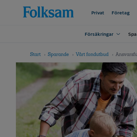
Till
Till
navigation
innehåll
Privat
Företag
Försäkringar
Spa
Start
Sparande
Vårt fondutbud
Ansvarsfu