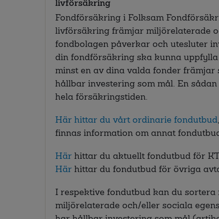
livförsäkring
Fondförsäkring i Folksam Fondförsäk
livförsäkring främjar miljörelaterade
fondbolagen påverkar och utesluter inv
din fondförsäkring ska kunna uppfylla
minst en av dina valda fonder främjar
hållbar investering som mål. En såda
hela försäkringstiden.
Här hittar du vårt ordinarie fondutbud
finnas information om annat fondutbud
Här
hittar du aktuellt fondutbud för K
Här
hittar du fondutbud för övriga av
I respektive fondutbud kan du sortera
miljörelaterade och/eller sociala egen
har hållbar investering som mål (artik