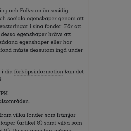
ring och Folksam ömsesidig
 och sociala egenskaper genom att
esteringar i sina fonder. För att
 dessa egenskaper krävs att
 sådana egenskaper eller har
n fond måste dessutom ingå under
, i din
förköpsinformation
kan det
.
TPK.
talsområden.
 fram vilka fonder som främjar
skaper (artikel 8) samt vilka som
el 9). Du ser även hur många