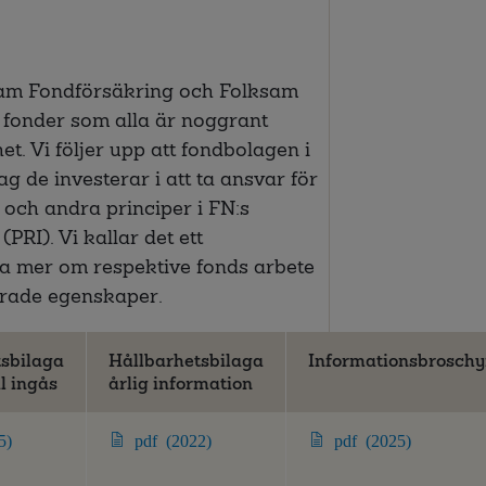
ksam Fondförsäkring och Folksam
i fonder som alla är noggrant
het. Vi följer upp att fondbolagen i
ag de investerar i att ta ansvar för
 och andra principer i FN:s
PRI). Vi kallar det ett
sa mer om respektive fonds arbete
terade egenskaper.
tsbilaga
Hållbarhetsbilaga
Informationsbroschy
l ingås
årlig information
5)
pdf (2022)
pdf (2025)