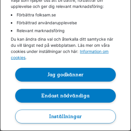
välja som hjälper oss att bli bättre, förbättrar din
upplevelse och ger dig relevant marknadsföring:
information)
.
Förbättra folksam.se
Förbättrad användarupplevelse
Relevant marknadsföring
Du kan ändra dina val och återkalla ditt samtycke när
du vill längst ned på webbplatsen. Läs mer om våra
cookies under inställningar och här:
Information om
cookies
.
Jag godkänner
Endast nödvändiga
Inställningar