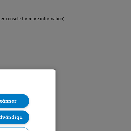
er console for more information)
.
känner
dvändiga