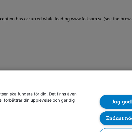
exception has occurred
while loading
www.folksam.se
(see the brows
sen ska fungera för dig. Det finns även
e, förbättrar din upplevelse och ger dig
Jag god
Endast nö