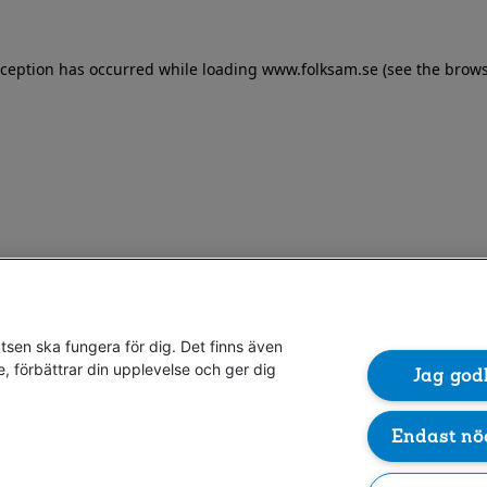
exception has occurred
while loading
www.folksam.se
(see the brows
sen ska fungera för dig. Det finns även
e, förbättrar din upplevelse och ger dig
Jag god
Endast nö