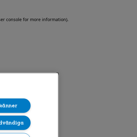
er console for more information)
.
känner
dvändiga