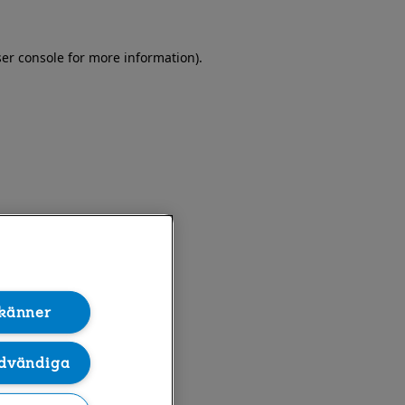
er console for more information)
.
känner
dvändiga