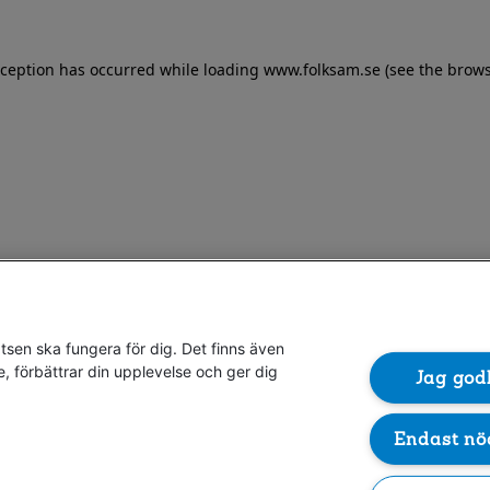
exception has occurred
while loading
www.folksam.se
(see the brows
sen ska fungera för dig. Det finns även
e, förbättrar din upplevelse och ger dig
Jag god
Endast nö