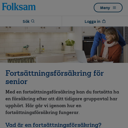
Till
Till
Meny
navigation
innehåll
Sök
Logga in
Fortsättningsförsäkring för
senior
Med en fortsättningsförsäkring kan du fortsätta ha
en försäkring efter att ditt tidigare gruppavtal har
upphört. Här går vi igenom hur en
fortsättningsförsäkring fungerar.
Vad är en fortsättningsförsäkring?