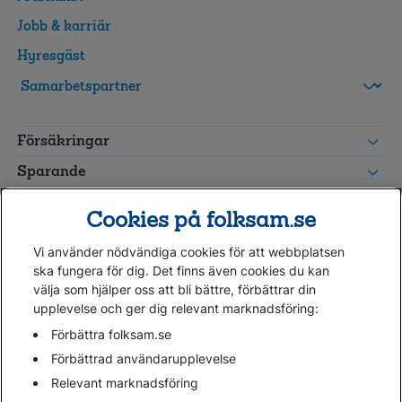
Jobb & karriär
Hyresgäst
FolksamMis
Tjänstepension
Försäkringar
grupp
Leverantörswebb
Sparande
Tester och goda råd
Cookies på folksam.se
Om oss
Vi använder nödvändiga cookies för att webbplatsen
Kundservice
ska fungera för dig. Det finns även cookies du kan
välja som hjälper oss att bli bättre, förbättrar din
upplevelse och ger dig relevant marknadsföring:
Hjälp
Webbkarta
Förbättra folksam.se
Cookies
Förbättrad användarupplevelse
Hantera cookies
Relevant marknadsföring