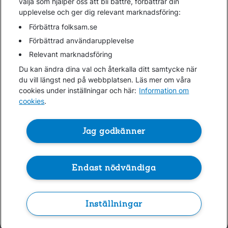
välja som hjälper oss att bli bättre, förbättrar din
upplevelse och ger dig relevant marknadsföring:
Hjälp
Webbkarta
Förbättra folksam.se
Cookies
Förbättrad användarupplevelse
Hantera cookies
Relevant marknadsföring
Personuppgifter GDPR
Du kan ändra dina val och återkalla ditt samtycke när
Tillgänglighetsredogörelse
du vill längst ned på webbplatsen. Läs mer om våra
Om penningtvättslagen
cookies under inställningar och här:
Information om
cookies
.
Lättläst
In English & other languages
Jag godkänner
Endast nödvändiga
Folksam ©
Kontakta oss
0771-950 950
Inställningar