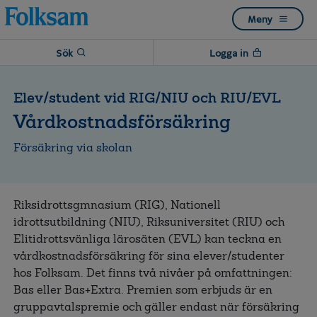
Till
Till
Meny
navigation
innehåll
Sök
Logga in
Elev/student vid RIG/NIU och RIU/EVL
Vårdkostnadsförsäkring
Försäkring via skolan
Riksidrottsgmnasium (RIG), Nationell
idrottsutbildning (NIU), Riksuniversitet (RIU) och
Elitidrottsvänliga lärosäten (EVL) kan teckna en
vårdkostnadsförsäkring för sina elever/studenter
hos Folksam. Det finns två nivåer på omfattningen:
Bas eller Bas+Extra. Premien som erbjuds är en
gruppavtalspremie och gäller endast när försäkring