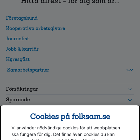
Hitta direkt - för dig som är...
Företagskund
Kooperativa arbetsgivare
Journalist
Jobb & karriär
Hyresgäst
FolksamMis
Tjänstepension
Försäkringar
grupp
Leverantörswebb
Sparande
Tester och goda råd
Cookies på folksam.se
Om oss
Vi använder nödvändiga cookies för att webbplatsen
Kundservice
ska fungera för dig. Det finns även cookies du kan