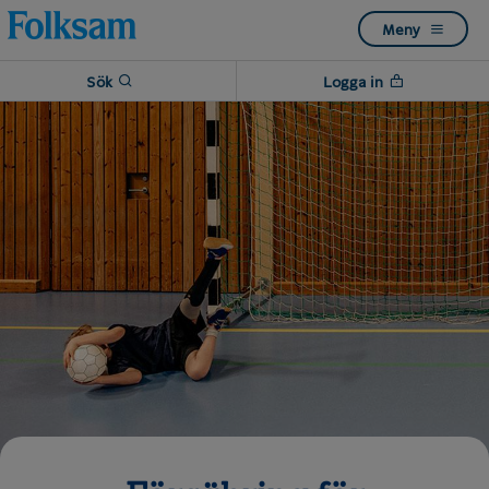
Till
Till
Meny
navigation
innehåll
Sök
Logga in