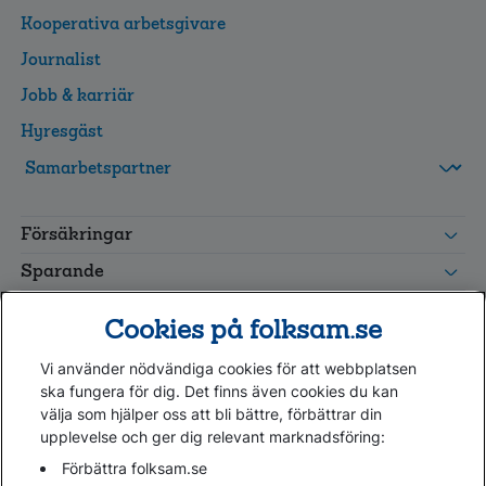
Kooperativa arbetsgivare
Journalist
Jobb & karriär
Hyresgäst
FolksamMis
Tjänstepension
Försäkringar
grupp
Leverantörswebb
Sparande
Tester och goda råd
Cookies på folksam.se
Om oss
Vi använder nödvändiga cookies för att webbplatsen
Kundservice
ska fungera för dig. Det finns även cookies du kan
välja som hjälper oss att bli bättre, förbättrar din
upplevelse och ger dig relevant marknadsföring:
Hjälp
Webbkarta
Förbättra folksam.se