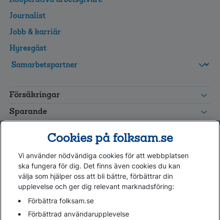
Journalist
Jobb & karriär
Hyresgäst
FolksamMis
Tjänstepension
Försäkringar
grupp
Leverantörswebb
Sparande
Tester och goda råd
Cookies på folksam.se
Om oss
Vi använder nödvändiga cookies för att webbplatsen
Kundservice
ska fungera för dig. Det finns även cookies du kan
välja som hjälper oss att bli bättre, förbättrar din
upplevelse och ger dig relevant marknadsföring:
Hjälp
Webbkarta
Förbättra folksam.se
Cookies
Förbättrad användarupplevelse