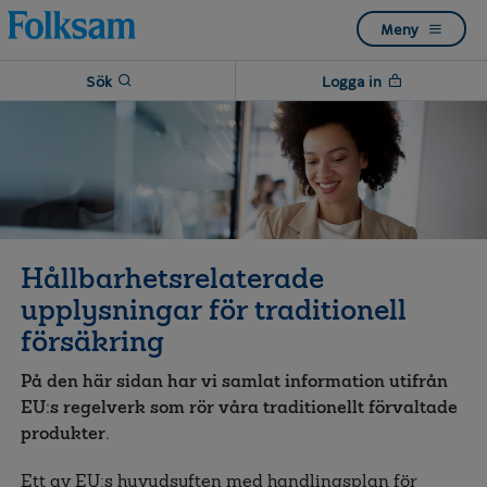
Till
Till
Meny
navigation
innehåll
Sök
Logga in
Hållbarhetsrelaterade
upplysningar för traditionell
försäkring
På den här sidan har vi samlat information utifrån
EU:s regelverk som rör våra traditionellt förvaltade
produkter.
Ett av EU:s huvudsyften med handlingsplan för