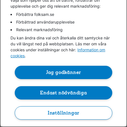
välja som hjälper oss att bli bättre, förbättrar din
upplevelse och ger dig relevant marknadsföring:
information)
.
Förbättra folksam.se
Förbättrad användarupplevelse
Relevant marknadsföring
Du kan ändra dina val och återkalla ditt samtycke när
du vill längst ned på webbplatsen. Läs mer om våra
cookies under inställningar och här:
Information om
cookies
.
Jag godkänner
Endast nödvändiga
Inställningar