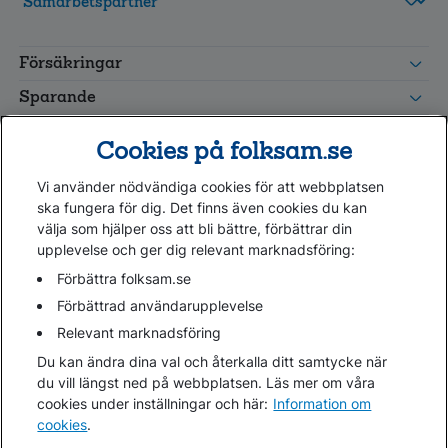
FolksamMis
Tjänstepension
Försäkringar
grupp
Leverantörswebb
Sparande
Tester och goda råd
Cookies på folksam.se
Om oss
Vi använder nödvändiga cookies för att webbplatsen
Kundservice
ska fungera för dig. Det finns även cookies du kan
välja som hjälper oss att bli bättre, förbättrar din
upplevelse och ger dig relevant marknadsföring:
Hjälp
Webbkarta
Förbättra folksam.se
Cookies
Förbättrad användarupplevelse
Hantera cookies
Relevant marknadsföring
Personuppgifter GDPR
Du kan ändra dina val och återkalla ditt samtycke när
Tillgänglighetsredogörelse
du vill längst ned på webbplatsen. Läs mer om våra
Om penningtvättslagen
cookies under inställningar och här:
Information om
cookies
.
Lättläst