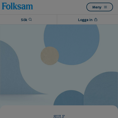
Till
Till
Meny
navigation
innehåll
Sök
Logga in
SULF