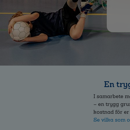
En try
I samarbete me
– en trygg gru
kostnad för er
Se vilka som 