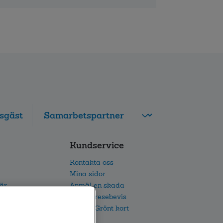
sgäst
FolksamMis
Kundservice
Tjänstepension
grupp
Kontakta oss
Leverantörswebb
Mina sidor
iär
Anmäl en skada
etsarbete
Beställ resebevis
h IR
Beställ Grönt kort