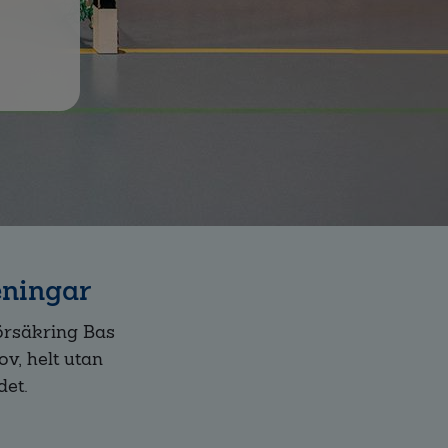
eningar
örsäkring Bas
v, helt utan
det.