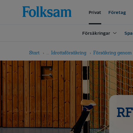
Till
Till
navigation
innehåll
Privat
Företag
Försäkringar
Spa
Start
...
Idrottsförsäkring
Försäkring genom 
RF