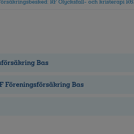
Försäkringsbesked: RF Olycksfall- och kristerapi K
sförsäkring Bas
F Föreningsförsäkring Bas