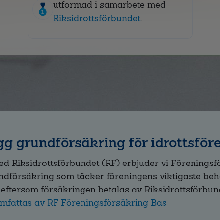
utformad i samarbete med
Riksidrottsförbundet
.
gg grundförsäkring för idrottsför
d Riksidrottsförbundet (RF) erbjuder vi Föreningsf
ndförsäkring som täcker föreningens viktigaste beho
 eftersom försäkringen betalas av Riksidrottsförbun
omfattas av RF Föreningsförsäkring Bas