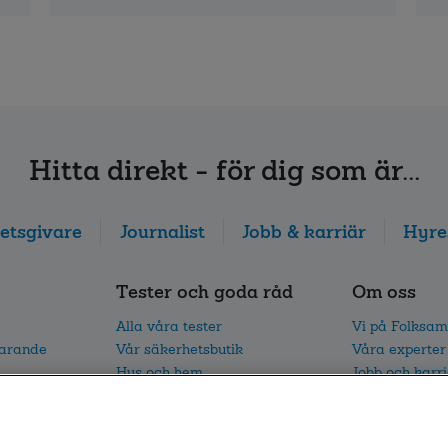
Hitta direkt - för dig som är...
etsgivare
Journalist
Jobb & karriär
Hyre
Tester och goda råd
Om oss
Alla våra tester
Vi på Folksam
parande
Vår säkerhetsbutik
Våra experter
Hus och hem
Jobb och karr
I trafiken
Vårt hållbarh
Vår trafikforskning
Nyhetsrum oc