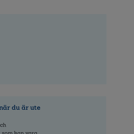
när du är ute
och
 som kan vara