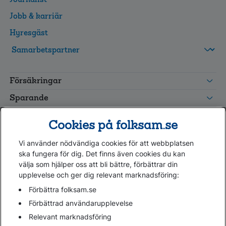
Jobb & karriär
Hyresgäst
FolksamMis
Tjänstepension
Försäkringar
grupp
Leverantörswebb
Sparande
Tester och goda råd
Cookies på folksam.se
Om oss
Vi använder nödvändiga cookies för att webbplatsen
Kundservice
ska fungera för dig. Det finns även cookies du kan
välja som hjälper oss att bli bättre, förbättrar din
upplevelse och ger dig relevant marknadsföring:
Hjälp
Webbkarta
Förbättra folksam.se
Cookies
Förbättrad användarupplevelse
Hantera cookies
Relevant marknadsföring