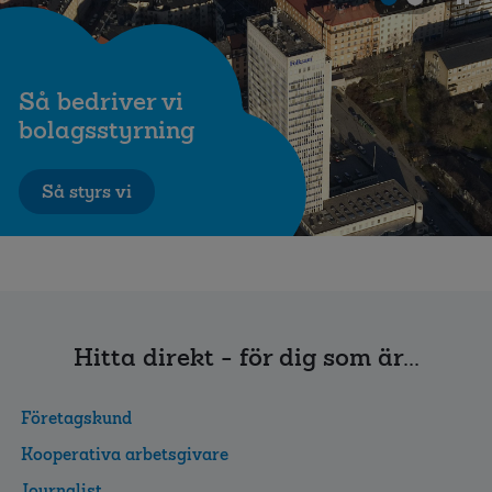
Så bedriver vi
bolagsstyrning
Så styrs vi
Hitta direkt - för dig som är...
Företagskund
Kooperativa arbetsgivare
Journalist