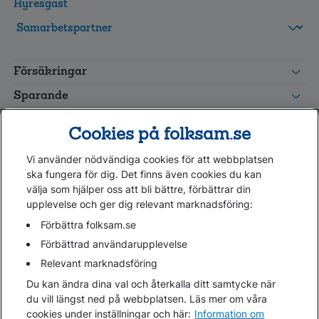
Hyresgäst
FolksamMis
Tjänstepension
Försäkringar
grupp
Leverantörswebb
Sparande
Tester och goda råd
Cookies på folksam.se
Om oss
Vi använder nödvändiga cookies för att webbplatsen
Kundservice
ska fungera för dig. Det finns även cookies du kan
välja som hjälper oss att bli bättre, förbättrar din
upplevelse och ger dig relevant marknadsföring:
Hjälp
Webbkarta
Förbättra folksam.se
Cookies
Förbättrad användarupplevelse
Hantera cookies
Relevant marknadsföring
Personuppgifter GDPR
Du kan ändra dina val och återkalla ditt samtycke när
Tillgänglighetsredogörelse
du vill längst ned på webbplatsen. Läs mer om våra
Om penningtvättslagen
cookies under inställningar och här:
Information om