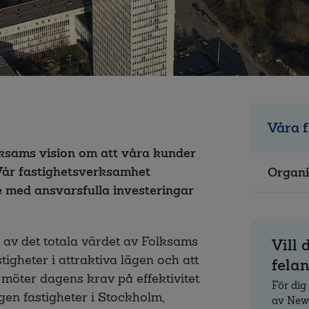
Våra f
lksams vision om att våra kunder
 Vår fastighetsverksamhet
Organi
 med ansvarsfulla investeringar
t av det totala värdet av Folksams
Vill 
stigheter i attraktiva lägen och att
fela
möter dagens krav på effektivitet
För dig
en fastigheter i Stockholm,
av News