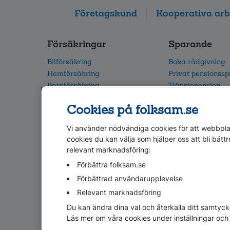
Företagskund
Kooperativa arb
Försäkringar
Sparande
Bilförsäkring
Boka rådgivning
Hemförsäkring
Privat pensionss
Barnförsäkring
Tjänstepension
Villaförsäkring
Vårt fondutbud
Cookies på folksam.se
Alla försäkringar
Flytta din pension
Vi använder nödvändiga cookies för att webbplat
cookies du kan välja som hjälper oss att bli bättr
relevant marknadsföring:
Hjälp
Webbkarta
Cookies
Hantera cookies
Förbättra folksam.se
Om penningtvättslagen
Lättläst
In English & oth
Förbättrad användarupplevelse
Relevant marknadsföring
Du kan ändra dina val och återkalla ditt samtyck
Läs mer om våra cookies under inställningar och 