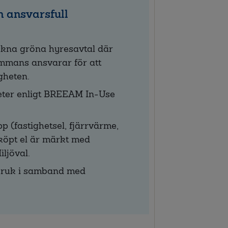
n ansvarsfull
ckna gröna hyresavtal där
ammans ansvarar för att
gheten.
gheter enligt BREEAM In-Use
p (fastighetsel, fjärrvärme,
nköpt el är märkt med
ljöval.
rbruk i samband med