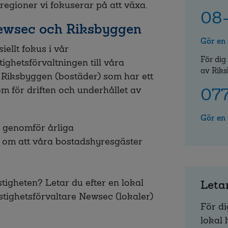
regioner vi fokuserar på att växa.
08-
Newsec och Riksbyggen
Gör en
iellt fokus i vår
För dig
tighetsförvaltningen till våra
av Riks
Riksbyggen (bostäder) som har ett
07
m för driften och underhållet av
Gör en
ch genomför årliga
 om att våra bostadshyresgäster
igheten? Letar du efter en lokal
Letar
tighetsförvaltare Newsec (lokaler)
För di
lokal 