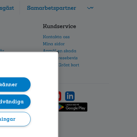
sgäst
FolksamMis
Kundservice
Tjänstepension
grupp
Kontakta oss
Leverantörswebb
Mina sidor
iär
Anmäl en skada
etsarbete
Beställ resebevis
h IR
Beställ Grönt kort
känner
dvändiga
ningar