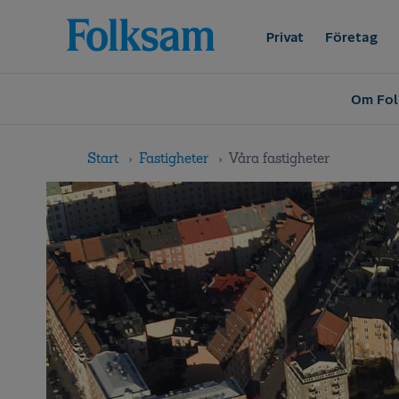
Till
Till
navigation
innehåll
Privat
Företag
Om Fo
Start
Fastigheter
Våra fastigheter