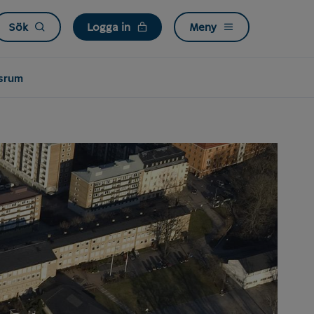
Sök
Logga in
Meny
srum