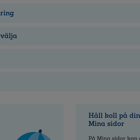
kring
 välja
Håll koll på di
Mina sidor
På Mina sidor kan 