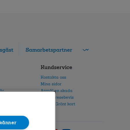
sgäst
FolksamMis
Kundservice
Tjänstepension
grupp
Kontakta oss
Leverantörswebb
Mina sidor
iär
Anmäl en skada
etsarbete
Beställ resebevis
h IR
Beställ Grönt kort
känner