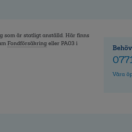
 som är statligt anställd. Här finns
sam
Fondförsäkring
eller PA03 i
Behöv
077
Våra öp