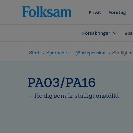
Till
Till
navigation
innehåll
Privat
Företag
Försäkringar
Spa
Start
Sparande
Tjänstepension
Statligt a
PA03/PA16
— för dig som är statligt anställd