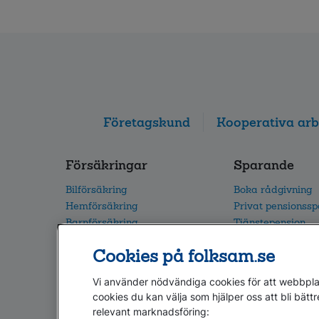
Företagskund
Kooperativa arb
Försäkringar
Sparande
Bilförsäkring
Boka rådgivning
Hemförsäkring
Privat pensionss
Barnförsäkring
Tjänstepension
Villaförsäkring
Vårt fondutbud
Cookies på folksam.se
Alla försäkringar
Flytta din pension
Vi använder nödvändiga cookies för att webbplat
cookies du kan välja som hjälper oss att bli bättr
relevant marknadsföring: