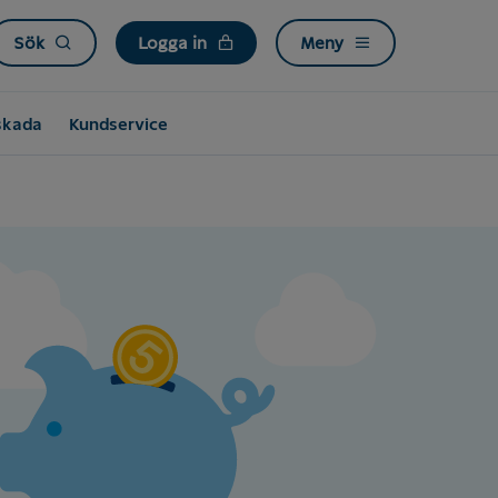
Sök
Logga in
Meny
skada
Kundservice