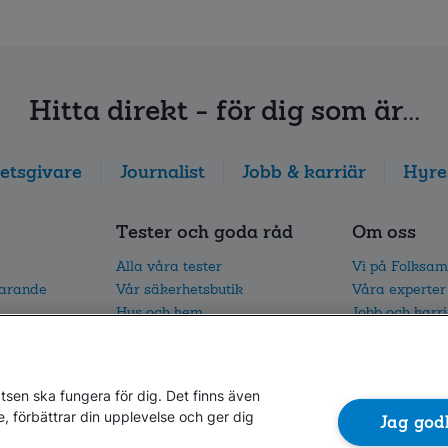
Hitta direkt - för dig som är...
etsgivare
Journalist
Jobb & karriär
Hyre
Tester och goda råd
Om oss
Alla våra tester
Vi på Folksam
parande
Vår säkerhetsbutik
Våra experter
Hus och hem
Jobb och karr
I trafiken
Vårt hållbarh
Vår trafikforskning
Nyhetsrum oc
sen ska fungera för dig. Det finns även
e, förbättrar din upplevelse och ger dig
Jag god