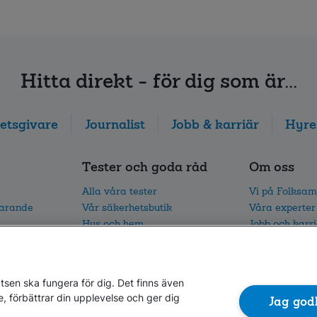
Hitta direkt - för dig som är...
etsgivare
Journalist
Jobb & karriär
Hyre
Tester och goda råd
Om oss
Alla våra tester
Vi på Folksam
parande
Vår säkerhetsbutik
Våra experter
Hus och hem
Jobb och karr
I trafiken
Vårt hållbarh
Vår trafikforskning
Nyhetsrum oc
sen ska fungera för dig. Det finns även
e, förbättrar din upplevelse och ger dig
Jag god