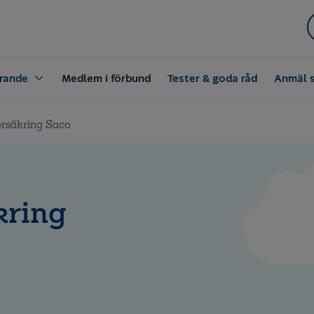
rande
Medlem i förbund
Tester & goda råd
Anmäl 
örsäkring Saco
kring