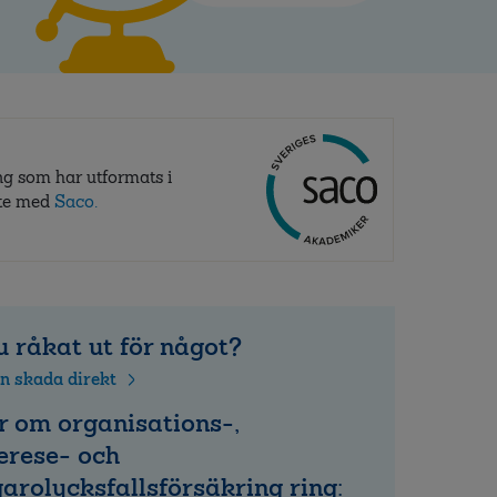
ng som har utformats i
te med
Saco.
 råkat ut för något?
n skada direkt
r om organisations-,
erese- och
arolycksfallsförsäkring ring: