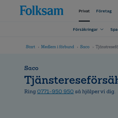
Till
Till
navigation
innehåll
Privat
Företag
Försäkringar
Spa
Start
Medlem i förbund
Saco
Tjänstresef
Saco
Tjänstereseförsä
Ring
0771-950 950
så hjälper vi dig.