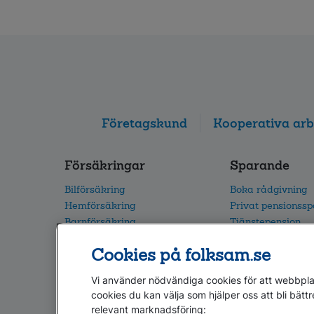
Företagskund
Kooperativa arb
Försäkringar
Sparande
Bilförsäkring
Boka rådgivning
Hemförsäkring
Privat pensionss
Barnförsäkring
Tjänstepension
Villaförsäkring
Vårt fondutbud
Cookies på folksam.se
Alla försäkringar
Flytta din pension
Vi använder nödvändiga cookies för att webbplat
cookies du kan välja som hjälper oss att bli bättr
relevant marknadsföring: