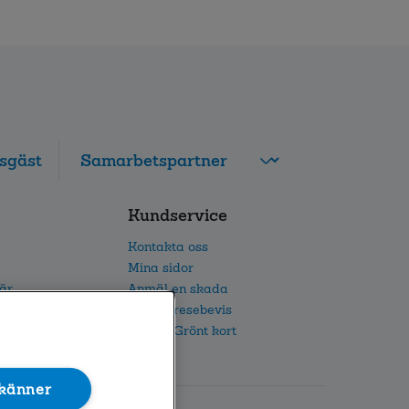
sgäst
FolksamMis
Kundservice
Tjänstepension
grupp
Kontakta oss
Leverantörswebb
Mina sidor
iär
Anmäl en skada
etsarbete
Beställ resebevis
h IR
Beställ Grönt kort
känner