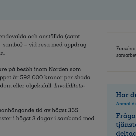
oendevalda och anställda (samt
er sambo) – vid resa med uppdrag
Försäkri
n.
samarbe
kare på besök inom Norden som
oppet är
592 000
kronor per skada
dom eller olycksfall.
Invaliditets-
Har du
Anmäl di
mmanhängande tid av högst 365
Frågo
ester i högst 3 dagar i samband med
tjänst
deltag