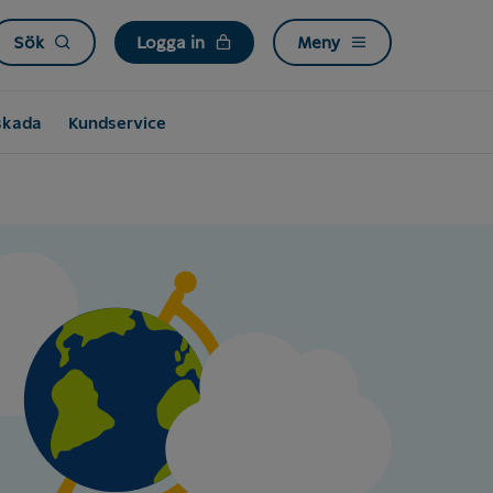
Sök
Logga in
Meny
skada
Kundservice