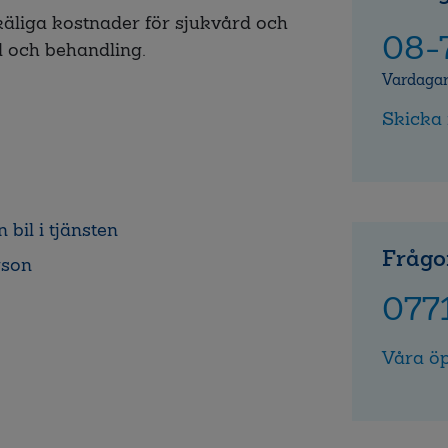
äliga kostnader för sjukvård och
08-
 och behandling.
Vardagar
Skicka
 bil i tjänsten
Frågo
rson
077
Våra öp