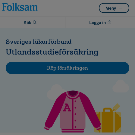
Till
Till
Meny
navigation
innehåll
Sök
Logga in
Sveriges läkarförbund
Utlandsstudieförsäkring
Köp försäkringen