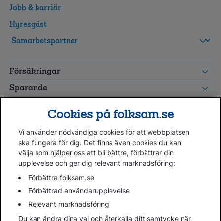
Jobb & karriär
Hyresgäst
FolksamMis
Tjänstepension
Försäkringar
grupp
Leverantörswebb
Sparande
Tester och goda råd
Cookies på folksam.se
Om oss
Vi använder nödvändiga cookies för att webbplatsen
Kundservice
ska fungera för dig. Det finns även cookies du kan
välja som hjälper oss att bli bättre, förbättrar din
upplevelse och ger dig relevant marknadsföring:
Hjälp
Webbkarta
Förbättra folksam.se
Cookies
Förbättrad användarupplevelse
Hantera cookies
Relevant marknadsföring
Personuppgifter GDPR
Du kan ändra dina val och återkalla ditt samtycke när