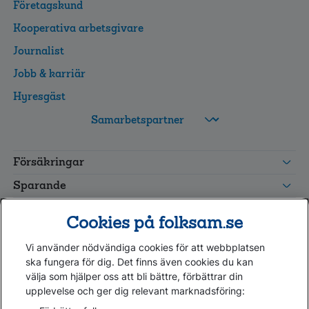
Företagskund
Kooperativa arbetsgivare
Journalist
Jobb & karriär
Hyresgäst
FolksamMis
Tjänstepension
Försäkringar
grupp
Leverantörswebb
Sparande
Tester och goda råd
Cookies på folksam.se
Om oss
Vi använder nödvändiga cookies för att webbplatsen
Kundservice
ska fungera för dig. Det finns även cookies du kan
välja som hjälper oss att bli bättre, förbättrar din
upplevelse och ger dig relevant marknadsföring:
Hjälp