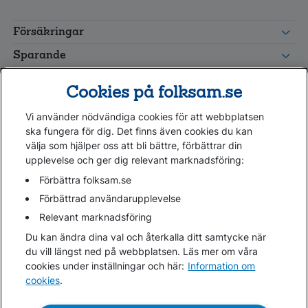
FolksamMis
Tjänstepension
Försäkringar
grupp
Leverantörswebb
Sparande
Tester och goda råd
Cookies på folksam.se
Om oss
Vi använder nödvändiga cookies för att webbplatsen
Kundservice
ska fungera för dig. Det finns även cookies du kan
välja som hjälper oss att bli bättre, förbättrar din
upplevelse och ger dig relevant marknadsföring:
Hjälp
Webbkarta
Förbättra folksam.se
Cookies
Förbättrad användarupplevelse
Hantera cookies
Relevant marknadsföring
Personuppgifter GDPR
Du kan ändra dina val och återkalla ditt samtycke när
Tillgänglighetsredogörelse
du vill längst ned på webbplatsen. Läs mer om våra
Om penningtvättslagen
cookies under inställningar och här:
Information om
cookies
.
Lättläst
In English & other languages