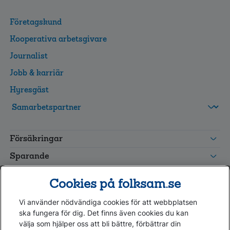
Företagskund
Kooperativa arbetsgivare
Journalist
Jobb & karriär
Hyresgäst
FolksamMis
Tjänstepension
Försäkringar
grupp
Leverantörswebb
Sparande
Tester och goda råd
Cookies på folksam.se
Om oss
Vi använder nödvändiga cookies för att webbplatsen
Kundservice
ska fungera för dig. Det finns även cookies du kan
välja som hjälper oss att bli bättre, förbättrar din