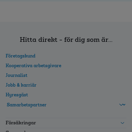
Hitta direkt - för dig som är...
Företagskund
Kooperativa arbetsgivare
Journalist
Jobb & karriär
Hyresgäst
FolksamMis
Tjänstepension
Försäkringar
grupp
Leverantörswebb