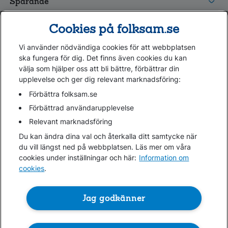
Sparande
Tester och goda råd
Cookies på folksam.se
Om oss
Vi använder nödvändiga cookies för att webbplatsen
Kundservice
ska fungera för dig. Det finns även cookies du kan
välja som hjälper oss att bli bättre, förbättrar din
upplevelse och ger dig relevant marknadsföring:
Hjälp
Webbkarta
Förbättra folksam.se
Cookies
Förbättrad användarupplevelse
Hantera cookies
Relevant marknadsföring
Personuppgifter GDPR
Du kan ändra dina val och återkalla ditt samtycke när
Tillgänglighetsredogörelse
du vill längst ned på webbplatsen. Läs mer om våra
Om penningtvättslagen
cookies under inställningar och här:
Information om
cookies
.
Lättläst
In English & other languages
Jag godkänner