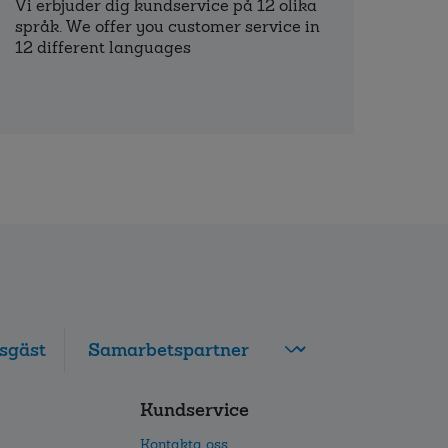
Vi erbjuder dig kundservice på 12 olika
språk. We offer you customer service in
12 different languages
sgäst
FolksamMis
Kundservice
Tjänstepension
grupp
Kontakta oss