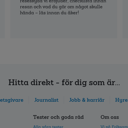
reseskydd vi erbjuder, checklista innan
resan och vad du gör om något skulle
hända – läs innan du åker!
Hitta direkt - för dig som är...
etsgivare
Journalist
Jobb & karriär
Hyre
Tester och goda råd
Om oss
Alla våra tester
Vi på Folksam