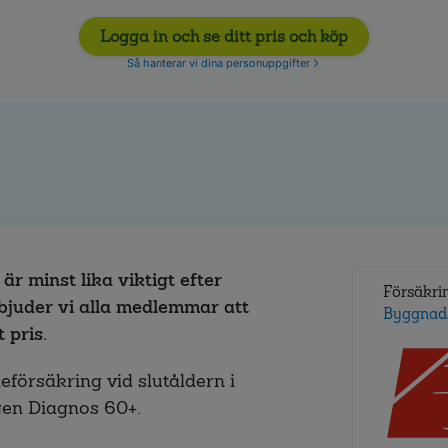
Logga in och se ditt pris och köp
Så hanterar vi dina personuppgifter
är minst lika viktigt efter
Försäkri
bjuder vi alla medlemmar att
Byggnad
 pris.
försäkring vid slutåldern i
ngen Diagnos 60+.