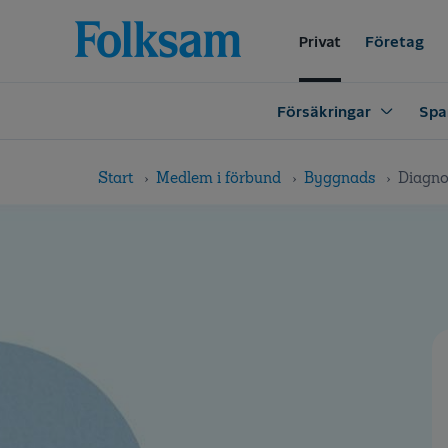
Till
Till
navigation
innehåll
Privat
Företag
Försäkringar
Spa
Start
Medlem i förbund
Byggnads
Diagno