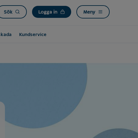
Sök
Logga in
Meny
skada
Kundservice