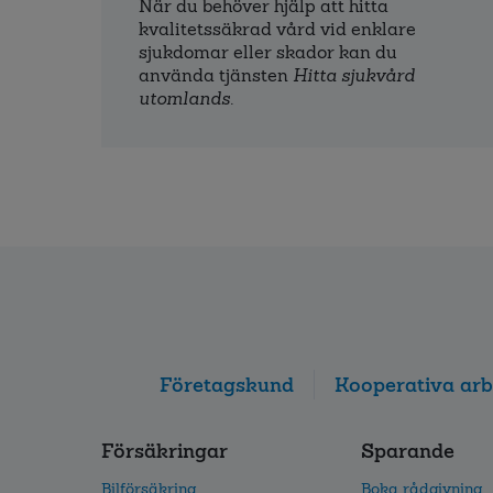
När du behöver hjälp att hitta
kvalitets­säkrad vård vid enklare
sjukdomar eller skador kan du
använda tjänsten
Hitta sjukvård
utomlands
.
Företagskund
Kooperativa arb
Försäkringar
Sparande
Bilförsäkring
Boka rådgivning