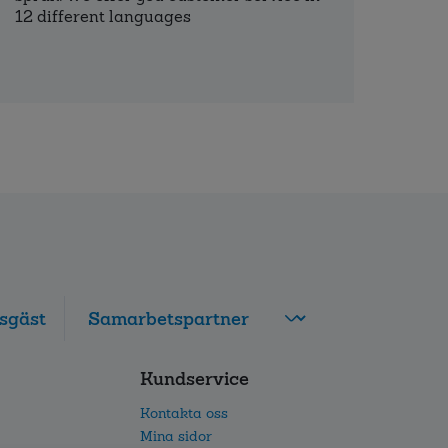
12 different languages
sgäst
FolksamMis
Kundservice
Tjänstepension
grupp
Kontakta oss
Leverantörswebb
Mina sidor