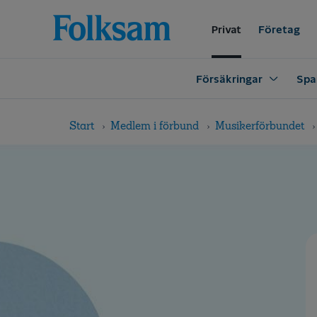
Till
Till
navigation
innehåll
Privat
Företag
Försäkringar
Spa
Start
Medlem i förbund
Musikerförbundet