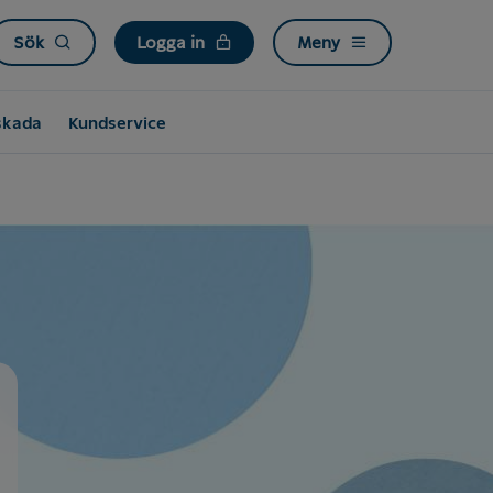
Sök
Logga in
Meny
skada
Kundservice