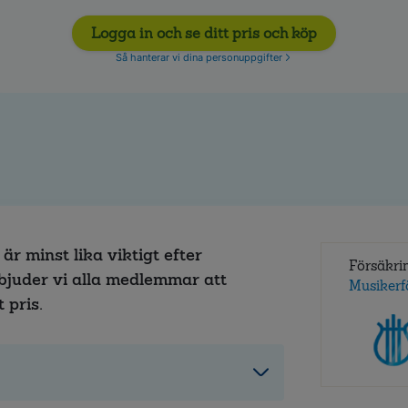
Logga in och se ditt pris och köp
Så hanterar vi dina personuppgifter
är minst lika viktigt efter
Försäkri
bjuder vi alla medlemmar att
Musikerf
 pris.