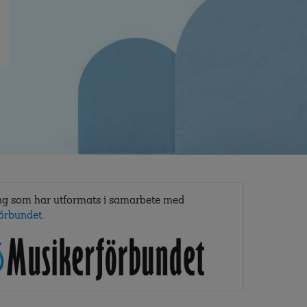
ng som har utformats i samarbete med
örbundet.