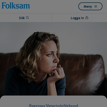
Till
Till
Meny
navigation
innehåll
Sök
Logga in
Sveriges Veterinärförbund