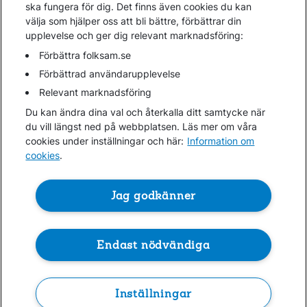
Kundservice
ska fungera för dig. Det finns även cookies du kan
välja som hjälper oss att bli bättre, förbättrar din
upplevelse och ger dig relevant marknadsföring:
Hjälp
Webbkarta
Förbättra folksam.se
Cookies
Förbättrad användarupplevelse
Hantera cookies
Relevant marknadsföring
Personuppgifter GDPR
Du kan ändra dina val och återkalla ditt samtycke när
Tillgänglighetsredogörelse
du vill längst ned på webbplatsen. Läs mer om våra
Om penningtvättslagen
cookies under inställningar och här:
Information om
cookies
.
Lättläst
In English & other languages
Jag godkänner
Endast nödvändiga
Folksam ©
Kontakta oss
0771-950 950
Inställningar