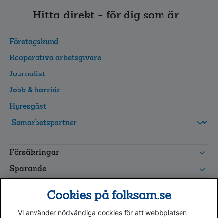
Hitta direkt - för dig som är...
Företagskund
Kooperativa arbetsgivare
Journalist
Jobb & karriär
Hyresgäst
FolksamMis
Tjänstepension
Försäkringar
grupp
Leverantörswebb
Sparande
Tester och goda råd
Cookies på folksam.se
Om oss
Vi använder nödvändiga cookies för att webbplatsen