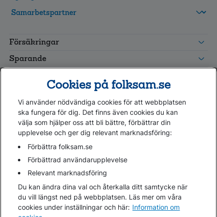
FolksamMis
Tjänstepension
Försäkringar
grupp
Leverantörswebb
Sparande
Tester och goda råd
Cookies på folksam.se
Om oss
Vi använder nödvändiga cookies för att webbplatsen
Kundservice
ska fungera för dig. Det finns även cookies du kan
välja som hjälper oss att bli bättre, förbättrar din
upplevelse och ger dig relevant marknadsföring:
Hjälp
Webbkarta
Förbättra folksam.se
Cookies
Förbättrad användarupplevelse
Hantera cookies
Relevant marknadsföring
Personuppgifter GDPR
Du kan ändra dina val och återkalla ditt samtycke när
Tillgänglighetsredogörelse
du vill längst ned på webbplatsen. Läs mer om våra
Om penningtvättslagen
cookies under inställningar och här:
Information om