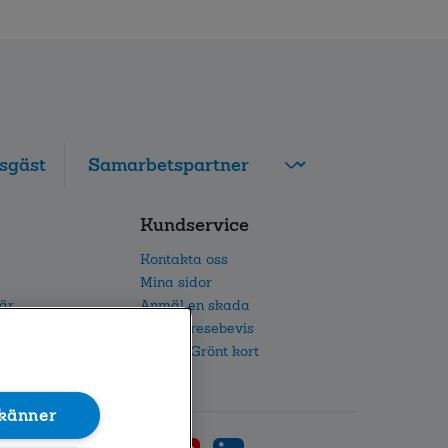
sgäst
FolksamMis
Kundservice
Tjänstepension
grupp
Kontakta oss
Leverantörswebb
Mina sidor
iär
Anmäl en skada
etsarbete
Beställ resebevis
h IR
Beställ Grönt kort
känner