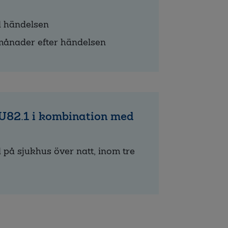
d händelsen
x månader efter händelsen
U82.1 i kombination med
d på sjukhus över natt, inom tre