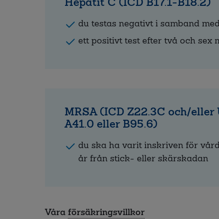
Hepatit C (ICD B17.1-B18.2)
du testas negativt i samband me
ett positivt test efter två och se
MRSA (ICD Z22.3C och/eller 
A41.0 eller B95.6)
du ska ha varit inskriven för vår
år från stick- eller skärskadan
Våra
försäkringsvillkor