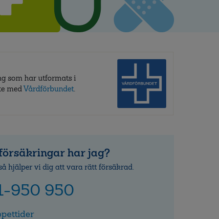
ng som har utformats i
te med
Vårdförbundet
.
försäkringar har jag?
så hjälper vi dig att vara rätt försäkrad.
1-950 950
pettider