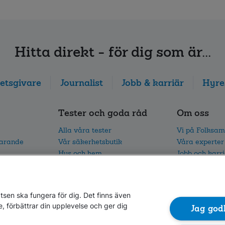
Hitta direkt - för dig som är...
etsgivare
Journalist
Jobb & karriär
Hyre
Tester och goda råd
Om oss
Alla våra tester
Vi på Folksam
parande
Vår säkerhetsbutik
Våra experter
Hus och hem
Jobb och karr
I trafiken
Vårt hållbarh
Vår trafikforskning
Nyhetsrum oc
sen ska fungera för dig. Det finns även
e, förbättrar din upplevelse och ger dig
Jag god