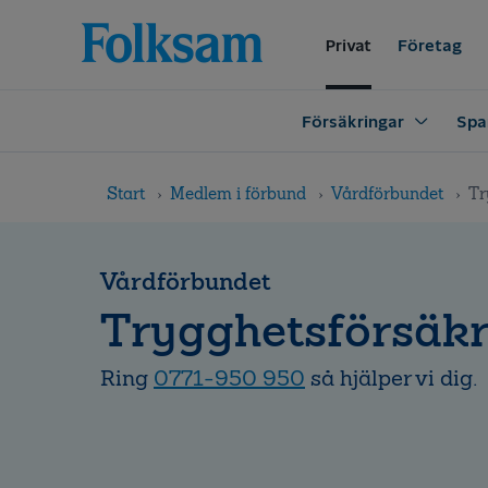
Till
Till
navigation
innehåll
Privat
Företag
Försäkringar
Spa
Start
Medlem i förbund
Vårdförbundet
Tr
Vårdförbundet
Trygghetsförsäkr
Ring
0771-950 950
så hjälper vi dig.