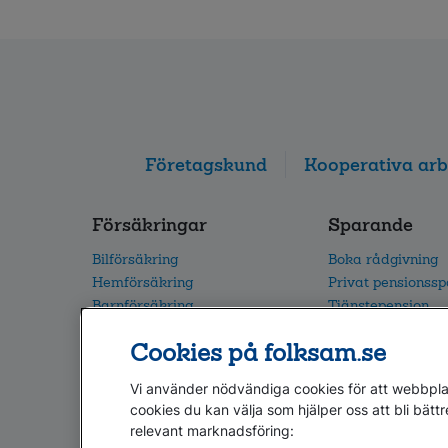
Företagskund
Kooperativa arb
Försäkringar
Sparande
Bilförsäkring
Boka rådgivning
Hemförsäkring
Privat pensionss
Barnförsäkring
Tjänstepension
Villaförsäkring
Vårt fondutbud
Cookies på folksam.se
Alla försäkringar
Flytta din pension
Vi använder nödvändiga cookies för att webbplat
cookies du kan välja som hjälper oss att bli bättr
relevant marknadsföring: