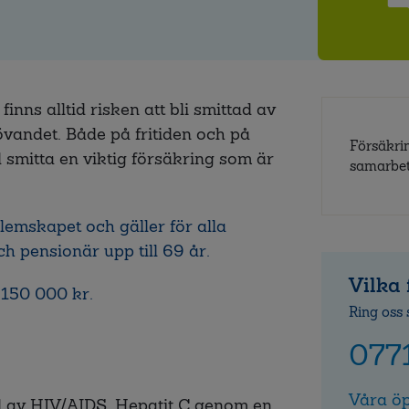
ns alltid risken att bli smittad av
vandet. Både på fritiden och på
Försäkri
 smitta en viktig försäkring som är
samarbe
emskapet och gäller för alla
 pensionär upp till 69 år.
Vilka 
150 000 kr.
Ring oss 
077
Våra öp
d av HIV/AIDS, Hepatit C genom en