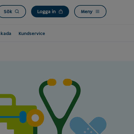
Sök
Logga in
Meny
skada
Kundservice