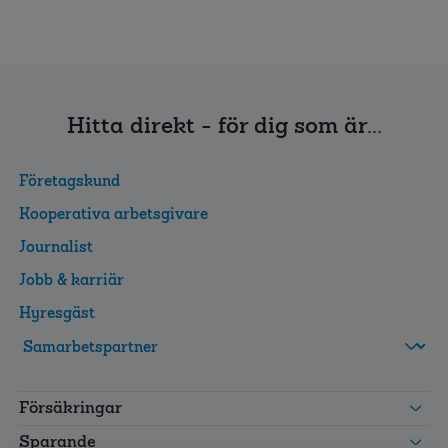
Hitta direkt - för dig som är...
Företagskund
Kooperativa arbetsgivare
Journalist
Jobb & karriär
Hyresgäst
FolksamMis
Tjänstepension
Försäkringar
grupp
Leverantörswebb
Sparande