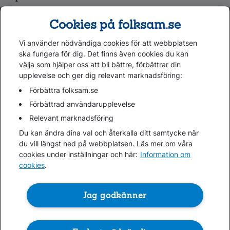
Tester och goda råd
Cookies på folksam.se
Om oss
Vi använder nödvändiga cookies för att webbplatsen
Kundservice
ska fungera för dig. Det finns även cookies du kan
välja som hjälper oss att bli bättre, förbättrar din
upplevelse och ger dig relevant marknadsföring:
Hjälp
Webbkarta
Förbättra folksam.se
Cookies
Förbättrad användarupplevelse
Hantera cookies
Relevant marknadsföring
Personuppgifter GDPR
Du kan ändra dina val och återkalla ditt samtycke när
Tillgänglighetsredogörelse
du vill längst ned på webbplatsen. Läs mer om våra
Om penningtvättslagen
cookies under inställningar och här:
Information om
cookies
.
Lättläst
In English & other languages
Jag godkänner