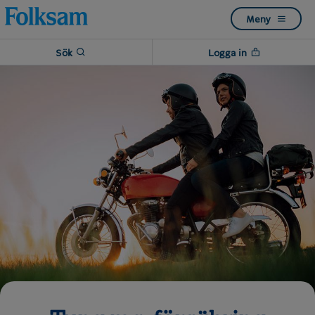
Till
Till
Meny
navigation
innehåll
Sök
Logga in