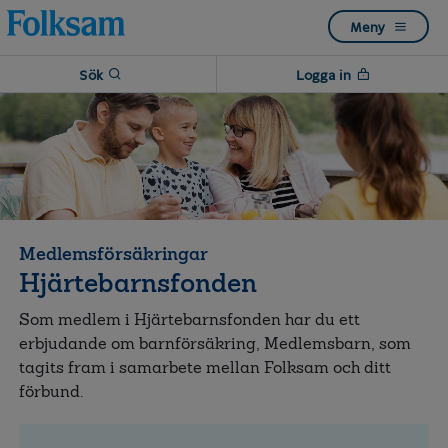
Till
Till
Meny
navigation
innehåll
Sök
Logga in
Medlemsförsäkringar
Hjärtebarnsfonden
Som medlem i Hjärtebarnsfonden har du ett
erbjudande om barnförsäkring, Medlemsbarn, som
tagits fram i samarbete mellan Folksam och ditt
förbund.