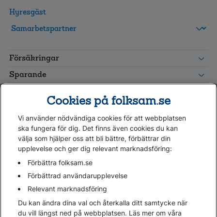
Hyresgäst
FolksamMis
Tjänstepension
Försäkringar
grupp
Leverantörswebb
Sparande
Tester och goda råd
Cookies på folksam.se
Om oss
Vi använder nödvändiga cookies för att webbplatsen
Kundservice
ska fungera för dig. Det finns även cookies du kan
välja som hjälper oss att bli bättre, förbättrar din
upplevelse och ger dig relevant marknadsföring:
Hjälp
Webbkarta
Förbättra folksam.se
Cookies
Förbättrad användarupplevelse
Hantera cookies
Relevant marknadsföring
Personuppgifter GDPR
Du kan ändra dina val och återkalla ditt samtycke när
Tillgänglighetsredogörelse
du vill längst ned på webbplatsen. Läs mer om våra