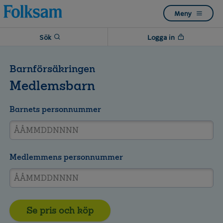
Till
Till
Meny
navigation
innehåll
Sök
Logga in
Barnförsäkringen
Medlemsbarn
Barnets personnummer
Medlemmens personnummer
Se pris och köp