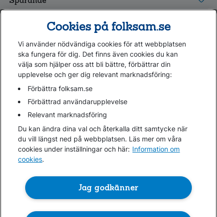
Sparande
Tester och goda råd
Cookies på folksam.se
Om oss
Vi använder nödvändiga cookies för att webbplatsen
Kundservice
ska fungera för dig. Det finns även cookies du kan
välja som hjälper oss att bli bättre, förbättrar din
upplevelse och ger dig relevant marknadsföring:
Hjälp
Webbkarta
Förbättra folksam.se
Cookies
Förbättrad användarupplevelse
Hantera cookies
Relevant marknadsföring
Personuppgifter GDPR
Du kan ändra dina val och återkalla ditt samtycke när
Tillgänglighetsredogörelse
du vill längst ned på webbplatsen. Läs mer om våra
Om penningtvättslagen
cookies under inställningar och här:
Information om
cookies
.
Lättläst
In English & other languages
Jag godkänner