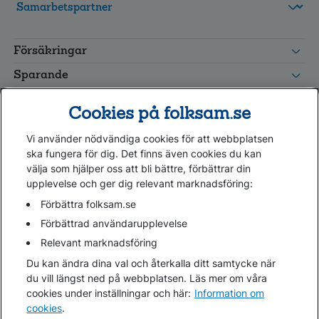
FolksamMis
Tjänstepension
Försäkringar
grupp
Leverantörswebb
Sparande
Tester och goda råd
Cookies på folksam.se
Om oss
Vi använder nödvändiga cookies för att webbplatsen
Kundservice
ska fungera för dig. Det finns även cookies du kan
välja som hjälper oss att bli bättre, förbättrar din
upplevelse och ger dig relevant marknadsföring:
Hjälp
Webbkarta
Förbättra folksam.se
Cookies
Förbättrad användarupplevelse
Hantera cookies
Relevant marknadsföring
Personuppgifter GDPR
Du kan ändra dina val och återkalla ditt samtycke när
Tillgänglighetsredogörelse
du vill längst ned på webbplatsen. Läs mer om våra
Om penningtvättslagen
cookies under inställningar och här:
Information om
cookies
.
Lättläst