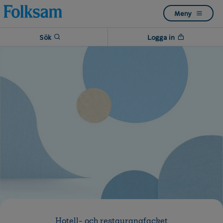
Till
Till
Meny
navigation
innehåll
Sök
Logga in
Hotell- och restaurangfacket