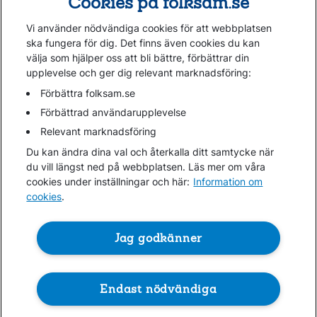
Cookies på folksam.se
Om oss
Vi använder nödvändiga cookies för att webbplatsen
Kundservice
ska fungera för dig. Det finns även cookies du kan
välja som hjälper oss att bli bättre, förbättrar din
upplevelse och ger dig relevant marknadsföring:
Hjälp
Webbkarta
Förbättra folksam.se
Cookies
Förbättrad användarupplevelse
Hantera cookies
Relevant marknadsföring
Personuppgifter GDPR
Du kan ändra dina val och återkalla ditt samtycke när
Tillgänglighetsredogörelse
du vill längst ned på webbplatsen. Läs mer om våra
Om penningtvättslagen
cookies under inställningar och här:
Information om
cookies
.
Lättläst
In English & other languages
Jag godkänner
Endast nödvändiga
Folksam ©