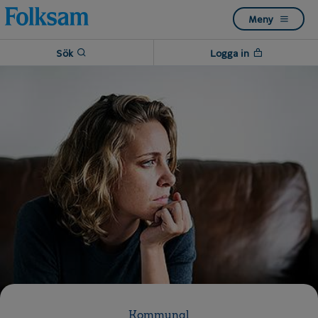
Till
Till
Meny
navigation
innehåll
Sök
Logga in
Kommunal