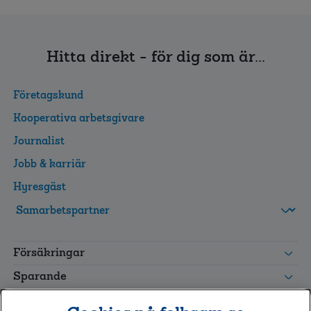
Hitta direkt - för dig som är...
Företagskund
Kooperativa arbetsgivare
Journalist
Jobb & karriär
Hyresgäst
FolksamMis
Tjänstepension
Försäkringar
grupp
Leverantörswebb
Sparande
Tester och goda råd